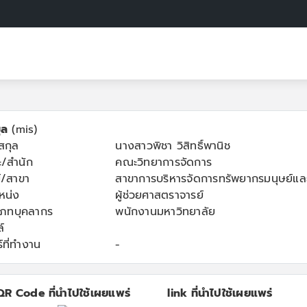
ูล
(mis)
-สกุล
นางสาวพิชา วิสิทธิ์พานิช
/สำนัก
คณะวิทยาการจัดการ
์/สาขา
สาขาการบริหารจัดการทรัพยากรมนุษย์แล
หน่ง
ผู้ช่วยศาสตราจารย์
เภทบุคลากร
พนักงานมหาวิทยาลัย
์
์ที่ทำงาน
-
QR Code ที่นำไปใช้เผยแพร่
link ที่นำไปใช้เผยแพร่