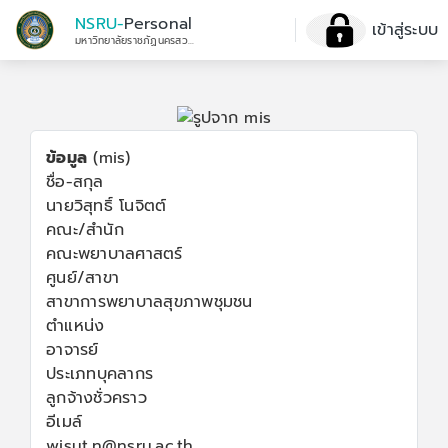
NSRU-
Personal
เข้าสู่ระบบ
มหาวิทยาลัยราชภัฏนครสวรรค์
ข้อมูล
(mis)
ชื่อ-สกุล
นายวิสุทธิ์ โนจิตต์
คณะ/สำนัก
คณะพยาบาลศาสตร์
ศูนย์/สาขา
สาขาการพยาบาลสุขภาพชุมชน
ตำแหน่ง
อาจารย์
ประเภทบุคลากร
ลูกจ้างชั่วคราว
อีเมล์
wisut.n@nsru.ac.th