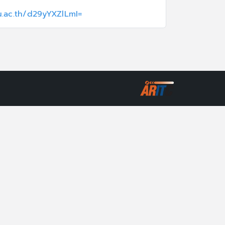
ru.ac.th/d29yYXZlLmI=