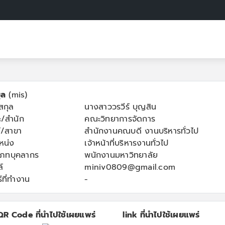
ูล
(mis)
-สกุล
นางสาววรวีร์ บุญสิน
/สำนัก
คณะวิทยาการจัดการ
์/สาขา
สำนักงานคณบดี งานบริหารทั่วไป
หน่ง
เจ้าหน้าที่บริหารงานทั่วไป
เภทบุคลากร
พนักงานมหาวิทยาลัย
์
miniv0809@gmail.com
์ที่ทำงาน
-
QR Code ที่นำไปใช้เผยแพร่
link ที่นำไปใช้เผยแพร่