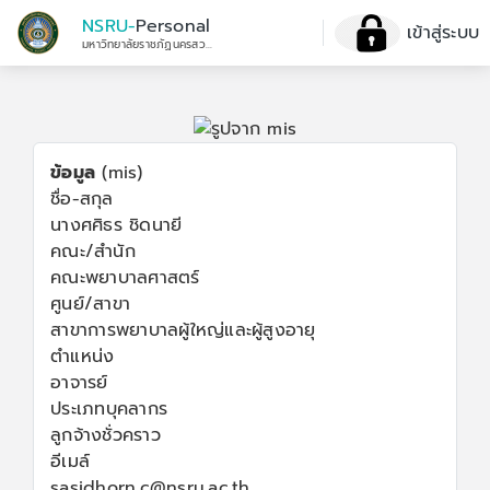
NSRU-
Personal
เข้าสู่ระบบ
มหาวิทยาลัยราชภัฏนครสวรรค์
ข้อมูล
(mis)
ชื่อ-สกุล
นางศศิธร ชิดนายี
คณะ/สำนัก
คณะพยาบาลศาสตร์
ศูนย์/สาขา
สาขาการพยาบาลผู้ใหญ่และผู้สูงอายุ
ตำแหน่ง
อาจารย์
ประเภทบุคลากร
ลูกจ้างชั่วคราว
อีเมล์
sasidhorn.c@nsru.ac.th