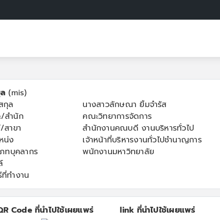
ูล
(mis)
-สกุล
นางสาวลักษณา ยิ้มจำรัส
/สำนัก
คณะวิทยาการจัดการ
์/สาขา
สำนักงานคณบดี งานบริหารทั่วไป
หน่ง
เจ้าหน้าที่บริหารงานทั่วไปชำนาญการ
เภทบุคลากร
พนักงานมหาวิทยาลัย
์
์ที่ทำงาน
QR Code ที่นำไปใช้เผยแพร่
link ที่นำไปใช้เผยแพร่